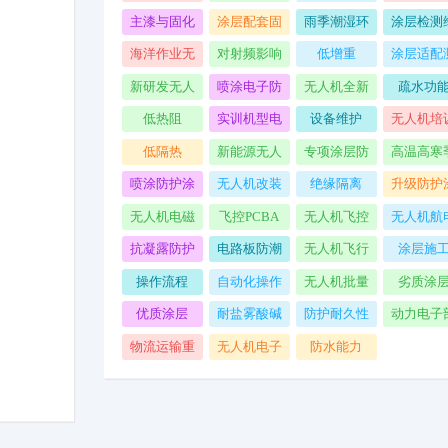
准周期
线
板卡
局部损
主漆与固化
涂层配套固
雨季潮湿环
涂层检测
剂配比
化剂
境无人机
护
海洋作业无
对射频影响
低增重
涂层适配
人机
小
试
新研发无人
喷涂电子防
无人机全新
疏水功
机样机
护涂层
出厂
低热阻
实训机型电
设备维护
无人机培
路板
低隔热
新能源无人
专项涂层防
高温高寒
机
护处理
节作业
喷涂防护涂
无人机改装
绝缘隔离
升级防护
层
升级
层
无人机电磁
飞控PCBA
无人机飞控
无人机航
干扰
系统专用防
系统
抗凝露防护
电路板防潮
无人机飞行
涂层施
护涂层
使用
操作流程
自动化操作
无人机批量
劣质涂
方法
涂层施工
优质涂层
耐盐雾酸碱
防护耐久性
动力电子
件
物流运输重
无人机电子
防水能力
载无人机
涂层