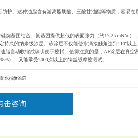
油脂成分进行防护。这种油脂含有游离脂肪酸、三酸甘油酯等物质，容易在
烷基团结合。氟基团提供超低的表面张力（约15-25 mN/m）
持久的纳米级涂层。该涂层不仅能使水滴接触角达到110°以上
纹油脂自动收缩成珠状便于擦拭。值得注意的是，AF涂层在真空
98%），又能承受5000次以上的钢丝绒摩擦测试。
防水指纹涂层
点击咨询