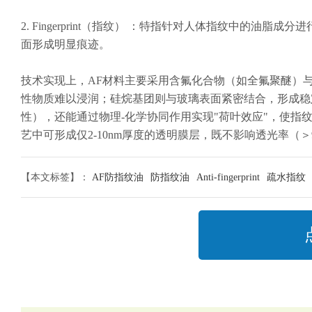
2. Fingerprint（指纹） ：特指针对人体指纹中的
面形成明显痕迹。
技术实现上，AF材料主要采用含氟化合物（如全氟聚醚）与硅
性物质难以浸润；硅烷基团则与玻璃表面紧密结合，形成稳定
性），还能通过物理-化学协同作用实现"荷叶效应"，使指
艺中可形成仅2-10nm厚度的透明膜层，既不影响透光率（＞
【本文标签】：
AF防指纹油
防指纹油
Anti-fingerprint
疏水指纹