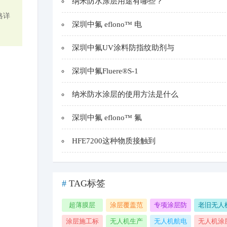
纳米防水涂层用途有哪些？
格详
深圳中氟 eflono™ 电
深圳中氟UV涂料防指纹助剂与
深圳中氟Fluere®S-1
纳米防水涂层的使用方法是什么
深圳中氟 eflono™ 氟
HFE7200这种物质接触到
#
TAG标签
超薄膜层
涂层覆盖范
专项涂层防
老旧无人
围
护检测
翻新
涂层施工标
无人机生产
无人机航电
无人机涂