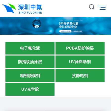
电子氟化液
PCBA防护涂层
防指纹油涂层
UV涂料助剂
精密脱模剂
抗静电剂
UV光学胶