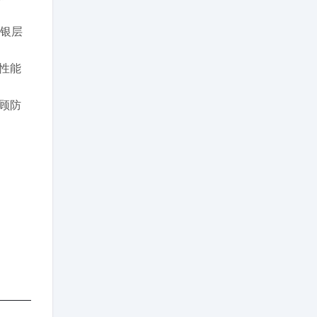
镀银层
性能
顾防