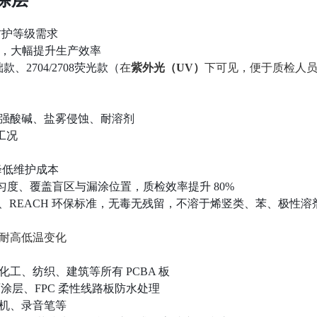
同防护等级需求
盖，大幅提升生产效率
基础款、2704/2708荧光款（
在
紫外光（
UV
）
下可见，便于质检人
强酸碱、盐雾侵蚀、耐溶剂
工况
降低维护成本
匀度、覆盖盲区与漏涂位置，质检效率提升 80%
RoHS、REACH 环保标准，无毒无残留，不溶于烯竖类、苯、极性溶
耐高低温变化
工、纺织、建筑等所有 PCBA 板
涂层、FPC 柔性线路板防水处理
机、录音笔等