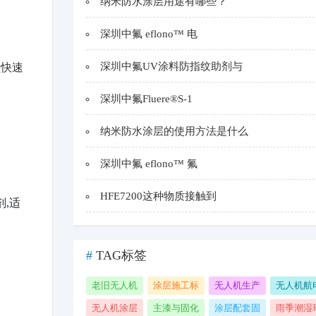
纳米防水涂层用途有哪些？
深圳中氟 eflono™ 电
深圳中氟UV涂料防指纹助剂与
员快速
深圳中氟Fluere®S-1
纳米防水涂层的使用方法是什么
深圳中氟 eflono™ 氟
HFE7200这种物质接触到
剂,适
#
TAG标签
老旧无人机
涂层施工标
无人机生产
无人机航
翻新
准周期
线
板卡
无人机涂层
主漆与固化
涂层配套固
雨季潮湿