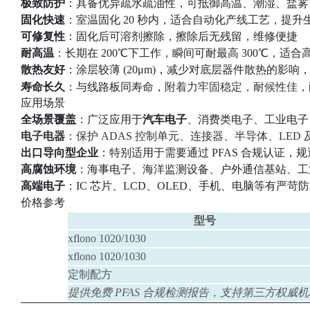
极致防护‌
：具备优异疏水疏油性，可抵御高温、潮湿、盐雾、汗水及
固化快速
：室温固化 20 秒内，适合自动化产线工艺，提升
可修复性
：固化后可溶剂擦除，擦除后无残留，维修便捷
耐高温
：长期在 200℃下工作，瞬间可耐最高 300℃，适合
散热友好
：涂层较薄 (20μm)，减少对底层器件散热的影
寿命长久
：与线路板同寿命，
附着力牢固稳定，耐候性佳，
应用场景
全场景覆盖
：广泛应用于
汽车电子
、消费类电子、工业电子
电子电器
‌：保护 ADAS 控制单元、连接器、半导体、LE
出口导向型企业
：特别适用于需要通过 PFAS 合规认证，
高腐蚀环境
：海事电子、海洋监测设备、户外通信基站、工
高端电子
：IC 芯片、LCD、OLED、手机、电脑等有严
价格参考
型号
xflono 1020/1030
xflono 1020/1030
定制配方
提供免费 PFAS 合规检测报告，支持第三方权威