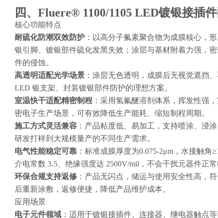
四、Fluere® 1100/1105
LED
镀银接插件
核心功能特点
耐硫化防潮双效防护
：以高分子氟素聚合物为成膜核心，形
银引脚、镀银部件硫化发黑失效；涂层与基材附着力强，密
件的侵蚀。
高透明适配光学场景
：涂层无色透明，成膜后无视觉遮挡、不
LED 银支架、封装镀银部件防护的理想方案。
室温快干适配精密制程
：采用氢氟醚溶剂体系，挥发性强，
密电子生产场景，可有效降低生产能耗、缩短制程周期。
施工方式灵活兼容
：产品粘度低、易加工，支持喷涂、浸涂
研发打样到大规模量产的不同生产需求。
电气性能稳定可靠
：标准成膜厚度为0.075-2μm，水接触角≥1
介电常数 3.5、绝缘强度达 2500V/mil，不会干扰元器件
环保合规支持返修
：产品无闪点，储运与使用安全性高，符合
后重新涂敷，返修便捷，降低产品维护成本。
应用场景
电子元件领域
：适用于镀银接插件、连接器、继电器触点等