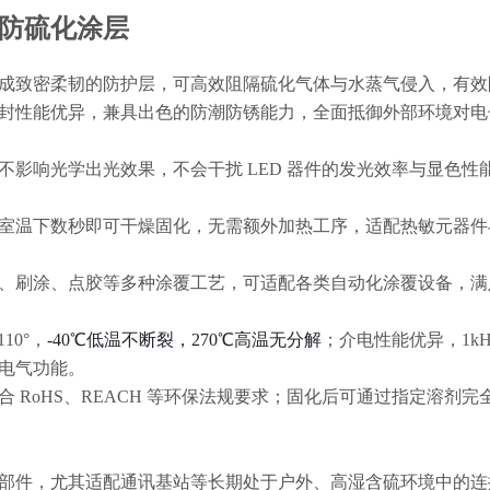
防硫化涂层
成致密柔韧的防护层，可高效阻隔硫化气体与水蒸气侵入，有效
封性能优异，兼具出色的防潮防锈能力，全面抵御外部环境对电
影响光学出光效果，不会干扰 LED 器件的发光效率与显色性
室温下数秒即可干燥固化，无需额外加热工序，适配热敏元器件
、刷涂、点胶等多种涂覆工艺，可适配各类自动化涂覆设备，满
10°，
-40℃低温不断裂，270℃高温无分解
；介电性能优异，1kH
正常电气功能。
 RoHS、REACH 等环保法规要求；固化后可通过指定溶剂完
部件，尤其适配通讯基站等长期处于户外、高湿含硫环境中的连