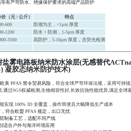
、电脑等有严苛防水、绝缘保护要求的高端产品防护
价（元 / 公斤）
特点
00-600
防潮为主，<1μm 厚度
90-1200
防水 + 防潮，1-5μm 厚度
800-3500
高防护，5-10μm 厚度，含荧光检测
系列无氟高耐盐雾电路板纳米防水涂层(无感替代
ACTna
)
‌ 凝胶态纳米防护技术
)
欧美 PFAS 禁令贸易风险，
符合全球严苛环保法规，采用可持续
质,通过SGS权威检测,生物相容性好,长效抗蚀性能优异,满足全球
实现 ‌
100% 3D 全覆盖
‌，操作简便且大幅降低生产成本
求，符合欧盟 PFAS 规定，出口无忧
层制备工艺，适配不同产线
特别适合户外与海洋环境应用