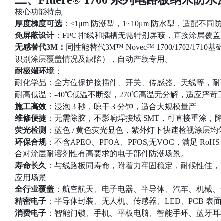
核心功能特点
厚度梯度可选
：<1μm 防潮型，1~10μm 防水型，适配不
免屏蔽设计
：FPC 排线和插槽无需特别屏蔽，直接涂层覆
无感替代3M：
同性能替代3M™ Novec™ 1700/1702/1710
识别涂层覆盖情况及缺陷
），自动产线专用。
耐极端环境
：
耐化学品：全方位保护接插件、开关、传感器、天线等，耐
耐高低温：-40℃低温不断裂，270℃高温无分解，适应严苛
施工高效
：浸泡 3 秒，晾干 3 分钟，适合大规模量产
维修便捷
：无需除胶，不影响焊接域 SMT，可直接重涂，
荧光检测
：蓝色 / 黄色荧光显色，紫外灯下快速检视涂层均
环保合规
：不含APEO、PFOA、PFOS,无VOC，满足 
合对涂层耐溶剂性有高要求的电子部件防潮场景。
寿命长久
：与线路板同寿命，
附着力牢固稳定，耐候性佳，
应用场景
全行业覆盖
：航空航天、电子电器、半导体、汽车、机械、化
精密电子
：半导体封装、无人机、传感器、LED、PCB 表面
消费电子
：智能门锁、手机、平板电脑、智能手环、蓝牙耳