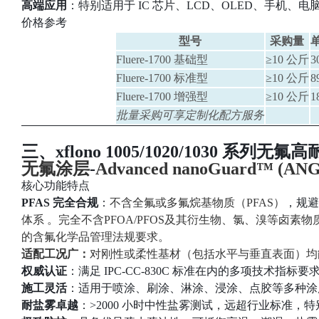
高端应用
：特别适用于 IC 芯片、LCD、OLED、手机
价格参考
型号
采购量
单
Fluere-1700 基础型
≥10 公斤
3
Fluere-1700 标准型
≥10 公斤
8
Fluere-1700 增强型
≥10 公斤
1
批量采购可享定制化配方服务
三、xflono 1005/1020/1030 
无氟涂层
-
Advanced nanoGuard™ (ANG
核心功能特点
PFAS 完全合规
：
不含全氟或多氟烷基物质（PFAS）
，规避
体系 。完全不含PFOA/PFOS及其衍生物、氯、溴等卤素物
的含氟化学品管理法规要求。
适配工况广：
对刚性或柔性基材（包括水平与垂直表面）均能
权威认证
：满足 IPC-CC-830C 标准在内的多项技术指标要
施工灵活
：适用于喷涂、刷涂、淋涂、浸涂、点胶等多种涂
耐盐雾卓越
：>2000 小时中性盐雾测试，远超行业标准，