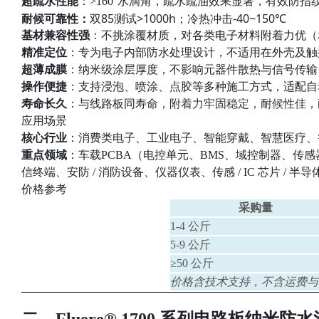
超疏水性能
：>160°水滴角，疏水疏油效果显著，有效防指
耐候可靠性：
双85测试>1000h；冷热冲击-40~150℃
基材兼容性强
：不挑涂覆材质，对各类电子材料附着力优（≥4B G
精准定位
：专为电子内部防水处理设计，不适用在外壳及触
超薄成膜
：纳米级涂层厚度，不影响元器件散热与信号传输
操作便捷
：支持浸泡、喷涂、点胶等多种施工方式，适配自
寿命长久
：与线路板同寿命，
附着力牢固稳定，耐候性佳，
应用场景
核心行业
：消费类电子、工业电子、智能穿戴、智慧医疗、
重点领域
：车载PCBA（电控单元、BMS、域控制器、传
信终端、安防 / 消防设备、仪器仪表、传感 / IC 芯片 
价格参考
采购量
1-4 公斤
5-9 公斤
≥50 公斤
价格含技术支持，不含运费与
二、Fluere® 1700 系列电路板纳米防