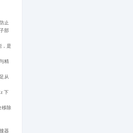
防止
子部
能，是
与精
足从
z 下
全移除
接器