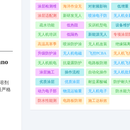
局部损坏
剂配比
化剂
境无人
涂层检测维
海洋作业无
对射频影响
低增重
护
人机
小
涂层适配测
新研发无人
喷涂电子防
无人机全
试
机样机
护涂层
出厂
疏水功能
低热阻
实训机型电
设备维
路板
无人机培训
低隔热
新能源无人
专项涂层
机
护处理
高温高寒季
喷涂防护涂
无人机改装
绝缘隔
节作业
层
升级
升级防护涂
无人机电磁
飞控PCBA
无人机飞
no
层
干扰
系统专用
无人机航电
抗凝露防护
电路板防潮
无人机飞
护涂层
系统
使用
涂层施工
操作流程
自动化操作
无人机批
方法
涂层施
劣质涂层
优质涂层
耐盐雾酸碱
防护耐久
溶剂
最严格
动力电子部
物流运输重
无人机电子
防水能
件
载无人机
涂层
防水性能测
电路板防潮
施工达标效
试
防腐蚀
果